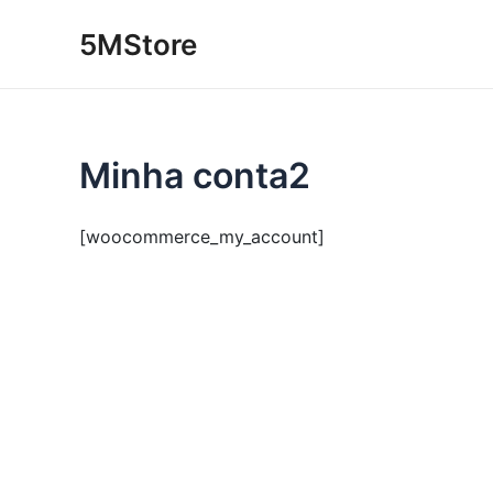
Ir
5MStore
para
o
conteúdo
Minha conta2
[woocommerce_my_account]