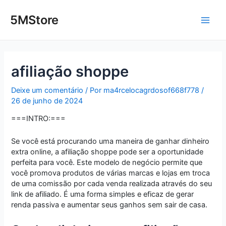
Ir
Post
Main
para
navigation
5MStore
o
Men
conteúdo
afiliação shoppe
Deixe um comentário
/ Por
ma4rcelocagrdosof668f778
/
26 de junho de 2024
===INTRO:===
Se você está procurando uma maneira de ganhar dinheiro
extra online, a afiliação shoppe pode ser a oportunidade
perfeita para você. Este modelo de negócio permite que
você promova produtos de várias marcas e lojas em troca
de uma comissão por cada venda realizada através do seu
link de afiliado. É uma forma simples e eficaz de gerar
renda passiva e aumentar seus ganhos sem sair de casa.