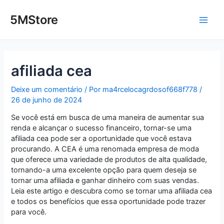
Ir
Post
Main
para
navigation
5MStore
o
Men
conteúdo
afiliada cea
Deixe um comentário
/ Por
ma4rcelocagrdosof668f778
/
26 de junho de 2024
Se você está em busca de uma maneira de aumentar sua
renda e alcançar o sucesso financeiro, tornar-se uma
afiliada cea pode ser a oportunidade que você estava
procurando. A CEA é uma renomada empresa de moda
que oferece uma variedade de produtos de alta qualidade,
tornando-a uma excelente opção para quem deseja se
tornar uma afiliada e ganhar dinheiro com suas vendas.
Leia este artigo e descubra como se tornar uma afiliada cea
e todos os benefícios que essa oportunidade pode trazer
para você.