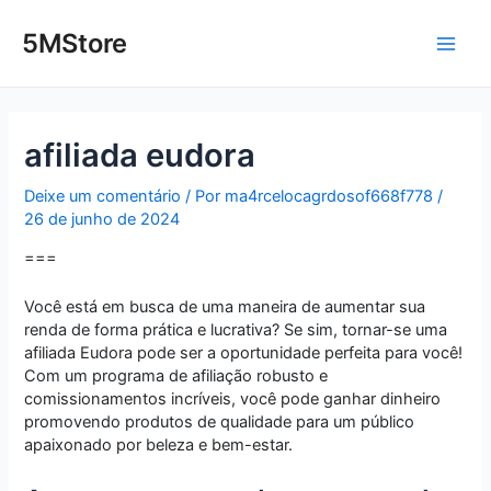
Ir
Post
Main
para
navigation
5MStore
o
Men
conteúdo
afiliada eudora
Deixe um comentário
/ Por
ma4rcelocagrdosof668f778
/
26 de junho de 2024
===
Você está em busca de uma maneira de aumentar sua
renda de forma prática e lucrativa? Se sim, tornar-se uma
afiliada Eudora pode ser a oportunidade perfeita para você!
Com um programa de afiliação robusto e
comissionamentos incríveis, você pode ganhar dinheiro
promovendo produtos de qualidade para um público
apaixonado por beleza e bem-estar.