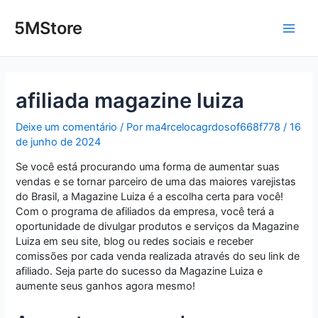
Ir
Post
Main
para
navigation
5MStore
o
Men
conteúdo
afiliada magazine luiza
Deixe um comentário
/ Por
ma4rcelocagrdosof668f778
/
16
de junho de 2024
Se você está procurando uma forma de aumentar suas
vendas e se tornar parceiro de uma das maiores varejistas
do Brasil, a Magazine Luiza é a escolha certa para você!
Com o programa de afiliados da empresa, você terá a
oportunidade de divulgar produtos e serviços da Magazine
Luiza em seu site, blog ou redes sociais e receber
comissões por cada venda realizada através do seu link de
afiliado. Seja parte do sucesso da Magazine Luiza e
aumente seus ganhos agora mesmo!