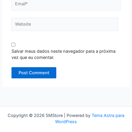
Website
Salvar meus dados neste navegador para a próxima
vez que eu comentar.
Copyright © 2026 5MStore | Powered by
Tema Astra para
WordPress