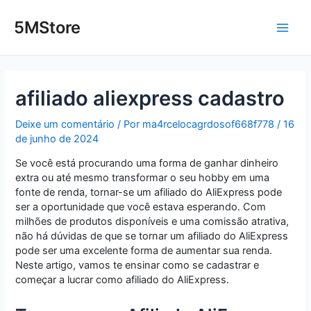
Ir
Post
Main
para
navigation
5MStore
o
Men
conteúdo
afiliado aliexpress cadastro
Deixe um comentário
/ Por
ma4rcelocagrdosof668f778
/
16
de junho de 2024
Se você está procurando uma forma de ganhar dinheiro
extra ou até mesmo transformar o seu hobby em uma
fonte de renda, tornar-se um afiliado do AliExpress pode
ser a oportunidade que você estava esperando. Com
milhões de produtos disponíveis e uma comissão atrativa,
não há dúvidas de que se tornar um afiliado do AliExpress
pode ser uma excelente forma de aumentar sua renda.
Neste artigo, vamos te ensinar como se cadastrar e
começar a lucrar como afiliado do AliExpress.