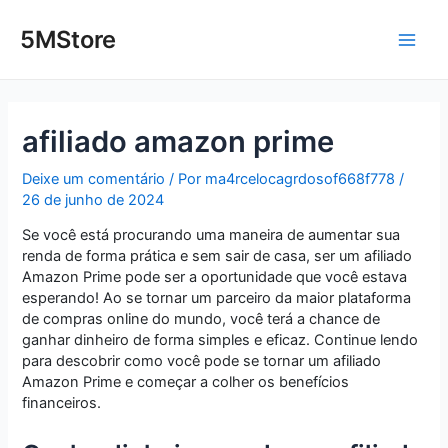
Ir
Post
Main
para
navigation
5MStore
o
Men
conteúdo
afiliado amazon prime
Deixe um comentário
/ Por
ma4rcelocagrdosof668f778
/
26 de junho de 2024
Se você está procurando uma maneira de aumentar sua
renda de forma prática e sem sair de casa, ser um afiliado
Amazon Prime pode ser a oportunidade que você estava
esperando! Ao se tornar um parceiro da maior plataforma
de compras online do mundo, você terá a chance de
ganhar dinheiro de forma simples e eficaz. Continue lendo
para descobrir como você pode se tornar um afiliado
Amazon Prime e começar a colher os benefícios
financeiros.