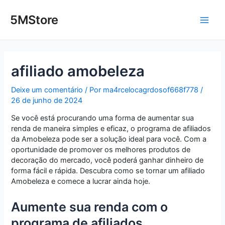
Ir
Post
Main
para
navigation
5MStore
o
Men
conteúdo
afiliado amobeleza
Deixe um comentário
/ Por
ma4rcelocagrdosof668f778
/
26 de junho de 2024
Se você está procurando uma forma de aumentar sua
renda de maneira simples e eficaz, o programa de afiliados
da Amobeleza pode ser a solução ideal para você. Com a
oportunidade de promover os melhores produtos de
decoração do mercado, você poderá ganhar dinheiro de
forma fácil e rápida. Descubra como se tornar um afiliado
Amobeleza e comece a lucrar ainda hoje.
Aumente sua renda com o
programa de afiliados