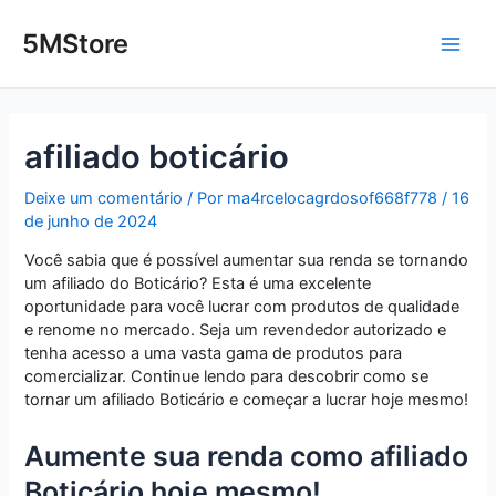
Ir
Post
Main
para
navigation
5MStore
o
Men
conteúdo
afiliado boticário
Deixe um comentário
/ Por
ma4rcelocagrdosof668f778
/
16
de junho de 2024
Você sabia que é possível aumentar sua renda se tornando
um afiliado do Boticário? Esta é uma excelente
oportunidade para você lucrar com produtos de qualidade
e renome no mercado. Seja um revendedor autorizado e
tenha acesso a uma vasta gama de produtos para
comercializar. Continue lendo para descobrir como se
tornar um afiliado Boticário e começar a lucrar hoje mesmo!
Aumente sua renda como afiliado
Boticário hoje mesmo!