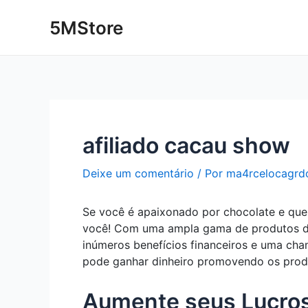
Ir
Post
5MStore
para
navigation
o
conteúdo
afiliado cacau show
Deixe um comentário
/ Por
ma4rcelocagrd
Se você é apaixonado por chocolate e quer
você! Com uma ampla gama de produtos de
inúmeros benefícios financeiros e uma ch
pode ganhar dinheiro promovendo os pro
Aumente seus Lucros