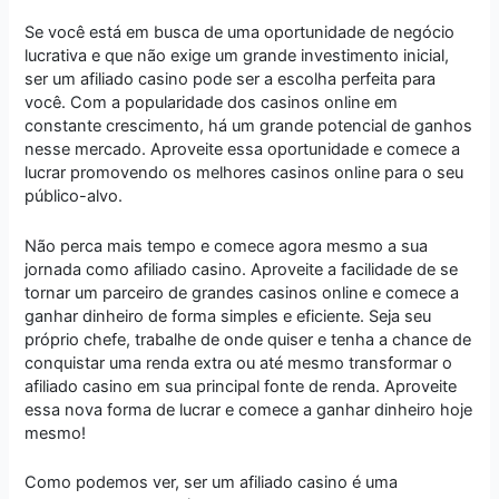
Se você está em busca de uma oportunidade de negócio
lucrativa e que não exige um grande investimento inicial,
ser um afiliado casino pode ser a escolha perfeita para
você. Com a popularidade dos casinos online em
constante crescimento, há um grande potencial de ganhos
nesse mercado. Aproveite essa oportunidade e comece a
lucrar promovendo os melhores casinos online para o seu
público-alvo.
Não perca mais tempo e comece agora mesmo a sua
jornada como afiliado casino. Aproveite a facilidade de se
tornar um parceiro de grandes casinos online e comece a
ganhar dinheiro de forma simples e eficiente. Seja seu
próprio chefe, trabalhe de onde quiser e tenha a chance de
conquistar uma renda extra ou até mesmo transformar o
afiliado casino em sua principal fonte de renda. Aproveite
essa nova forma de lucrar e comece a ganhar dinheiro hoje
mesmo!
Como podemos ver, ser um afiliado casino é uma