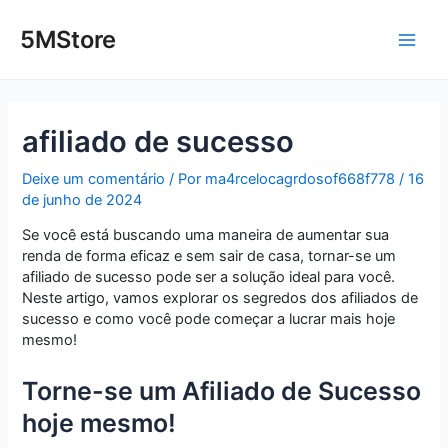
Ir
Post
Main
para
navigation
5MStore
o
Men
conteúdo
afiliado de sucesso
Deixe um comentário
/ Por
ma4rcelocagrdosof668f778
/
16
de junho de 2024
Se você está buscando uma maneira de aumentar sua
renda de forma eficaz e sem sair de casa, tornar-se um
afiliado de sucesso pode ser a solução ideal para você.
Neste artigo, vamos explorar os segredos dos afiliados de
sucesso e como você pode começar a lucrar mais hoje
mesmo!
Torne-se um Afiliado de Sucesso
hoje mesmo!