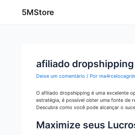
Ir
Post
5MStore
para
navigation
o
conteúdo
afiliado dropshipping
Deixe um comentário
/ Por
ma4rcelocagrd
O afiliado dropshipping é uma excelente o
estratégia, é possível obter uma fonte de
Descubra como você pode alcançar o suces
Maximize seus Lucros