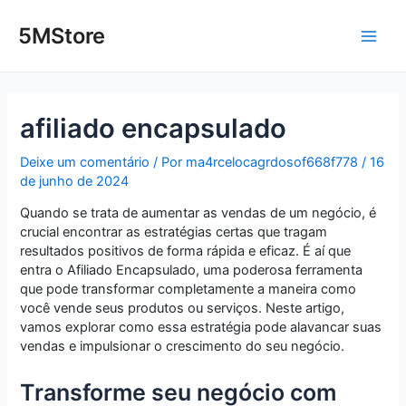
Ir
Post
Main
para
navigation
5MStore
o
Men
conteúdo
afiliado encapsulado
Deixe um comentário
/ Por
ma4rcelocagrdosof668f778
/
16
de junho de 2024
Quando se trata de aumentar as vendas de um negócio, é
crucial encontrar as estratégias certas que tragam
resultados positivos de forma rápida e eficaz. É aí que
entra o Afiliado Encapsulado, uma poderosa ferramenta
que pode transformar completamente a maneira como
você vende seus produtos ou serviços. Neste artigo,
vamos explorar como essa estratégia pode alavancar suas
vendas e impulsionar o crescimento do seu negócio.
Transforme seu negócio com