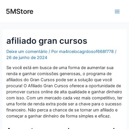
Ir
Post
Main
para
navigation
5MStore
o
Men
conteúdo
afiliado gran cursos
Deixe um comentário
/ Por
ma4rcelocagrdosof668f778
/
26 de junho de 2024
Se você está em busca de uma forma de aumentar sua
renda e ganhar comissões generosas, o programa de
afiliados do Gran Cursos pode ser a solução que você
procura! O Afiliado Gran Cursos oferece a oportunidade de
promover cursos online de alta qualidade e ganhar dinheiro
com isso. Com um mercado cada vez mais competitivo, ter
uma fonte de renda extra pode ser a chave para o sucesso
financeiro. Não perca a chance de se tornar um afiliado e
começar a ganhar dinheiro de forma simples e eficaz.