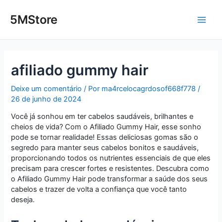
Ir
Post
Main
para
navigation
5MStore
o
Men
conteúdo
afiliado gummy hair
Deixe um comentário
/ Por
ma4rcelocagrdosof668f778
/
26 de junho de 2024
Você já sonhou em ter cabelos saudáveis, brilhantes e
cheios de vida? Com o Afiliado Gummy Hair, esse sonho
pode se tornar realidade! Essas deliciosas gomas são o
segredo para manter seus cabelos bonitos e saudáveis,
proporcionando todos os nutrientes essenciais de que eles
precisam para crescer fortes e resistentes. Descubra como
o Afiliado Gummy Hair pode transformar a saúde dos seus
cabelos e trazer de volta a confiança que você tanto
deseja.