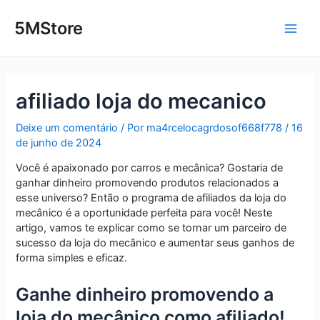
Ir
Post
Main
para
navigation
5MStore
o
Men
conteúdo
afiliado loja do mecanico
Deixe um comentário
/ Por
ma4rcelocagrdosof668f778
/
16
de junho de 2024
Você é apaixonado por carros e mecânica? Gostaria de
ganhar dinheiro promovendo produtos relacionados a
esse universo? Então o programa de afiliados da loja do
mecânico é a oportunidade perfeita para você! Neste
artigo, vamos te explicar como se tornar um parceiro de
sucesso da loja do mecânico e aumentar seus ganhos de
forma simples e eficaz.
Ganhe dinheiro promovendo a
loja do mecânico como afiliado!