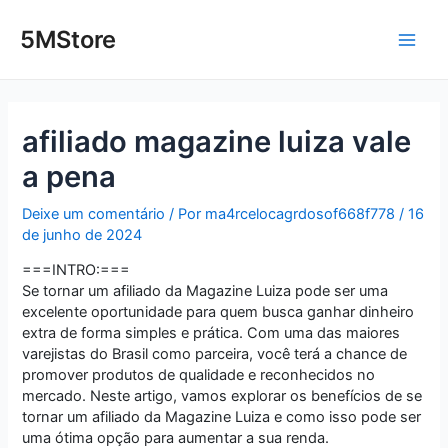
Ir
Post
Main
para
navigation
5MStore
o
Men
conteúdo
afiliado magazine luiza vale
a pena
Deixe um comentário
/ Por
ma4rcelocagrdosof668f778
/
16
de junho de 2024
===INTRO:===
Se tornar um afiliado da Magazine Luiza pode ser uma
excelente oportunidade para quem busca ganhar dinheiro
extra de forma simples e prática. Com uma das maiores
varejistas do Brasil como parceira, você terá a chance de
promover produtos de qualidade e reconhecidos no
mercado. Neste artigo, vamos explorar os benefícios de se
tornar um afiliado da Magazine Luiza e como isso pode ser
uma ótima opção para aumentar a sua renda.