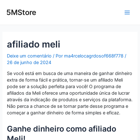
Ir
Post
Main
para
navigation
5MStore
o
Men
conteúdo
afiliado meli
Deixe um comentário
/ Por
ma4rcelocagrdosof668f778
/
26 de junho de 2024
Se você está em busca de uma maneira de ganhar dinheiro
extra de forma fácil e prática, tornar-se um afiliado Meli
pode ser a solução perfeita para você! O programa de
afiliados da Meli oferece uma oportunidade única de lucrar
através da indicação de produtos e serviços da plataforma.
Não perca a chance de se tornar parte desse programa e
começar a ganhar dinheiro de forma simples e eficaz.
Ganhe dinheiro como afiliado
Meli!