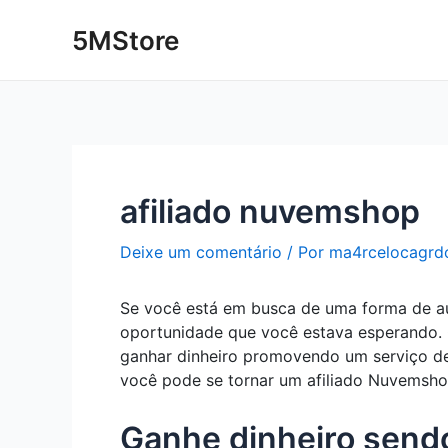
Ir
Post
5MStore
para
navigation
o
conteúdo
afiliado nuvemshop
Deixe um comentário
/ Por
ma4rcelocagrd
Se você está em busca de uma forma de aum
oportunidade que você estava esperando. C
ganhar dinheiro promovendo um serviço de
você pode se tornar um afiliado Nuvemshop
Ganhe dinheiro send