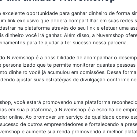
excelente oportunidade para ganhar dinheiro de forma sim
um link exclusivo que poderá compartilhar em suas redes so
astrar na plataforma através do seu link e efetuar uma a
ais dinheiro você irá ganhar. Além disso, a Nuvemshop ofe
einamentos para te ajudar a ter sucesso nessa parceria.
liado Nuvemshop é a possibilidade de acompanhar o desemp
e personalizado que te permite monitorar quantas pessoas 
nto dinheiro você já acumulou em comissões. Dessa forma, 
dendo ajustar suas estratégias de divulgação conforme ne
emshop, você estará promovendo uma plataforma reconheci
adas em sua plataforma, a Nuvemshop é a escolha de empr
nder online. Ao promover um serviço de qualidade como e
 sucesso de outros empreendedores e fortalecendo a prese
Nuvemshop e aumente sua renda promovendo a melhor pla