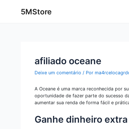
Ir
Post
5MStore
para
navigation
o
conteúdo
afiliado oceane
Deixe um comentário
/ Por
ma4rcelocagrd
A Oceane é uma marca reconhecida por sua
oportunidade de fazer parte do sucesso da
aumentar sua renda de forma fácil e prátic
Ganhe dinheiro extra