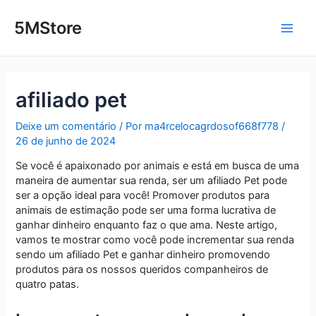
Ir
Post
Main
para
navigation
5MStore
o
Men
conteúdo
afiliado pet
Deixe um comentário
/ Por
ma4rcelocagrdosof668f778
/
26 de junho de 2024
Se você é apaixonado por animais e está em busca de uma
maneira de aumentar sua renda, ser um afiliado Pet pode
ser a opção ideal para você! Promover produtos para
animais de estimação pode ser uma forma lucrativa de
ganhar dinheiro enquanto faz o que ama. Neste artigo,
vamos te mostrar como você pode incrementar sua renda
sendo um afiliado Pet e ganhar dinheiro promovendo
produtos para os nossos queridos companheiros de
quatro patas.