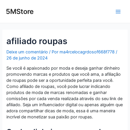
Ir
Post
Main
para
navigation
5MStore
o
Men
conteúdo
afiliado roupas
Deixe um comentário
/ Por
ma4rcelocagrdosof668f778
/
26 de junho de 2024
Se você é apaixonado por moda e deseja ganhar dinheiro
promovendo marcas e produtos que você ama, a afiliação
de roupas pode ser a oportunidade perfeita para você.
Como afiliado de roupas, você pode lucrar indicando
produtos de moda de marcas renomadas e ganhar
comissões por cada venda realizada através do seu link de
afiliado. Seja um influenciador digital ou apenas alguém que
adora compartilhar dicas de moda, essa é uma maneira
incrível de monetizar sua paixão por roupas.