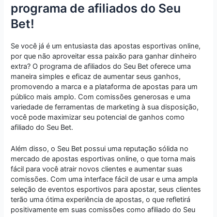
programa de afiliados do Seu
Bet!
Se você já é um entusiasta das apostas esportivas online,
por que não aproveitar essa paixão para ganhar dinheiro
extra? O programa de afiliados do Seu Bet oferece uma
maneira simples e eficaz de aumentar seus ganhos,
promovendo a marca e a plataforma de apostas para um
público mais amplo. Com comissões generosas e uma
variedade de ferramentas de marketing à sua disposição,
você pode maximizar seu potencial de ganhos como
afiliado do Seu Bet.
Além disso, o Seu Bet possui uma reputação sólida no
mercado de apostas esportivas online, o que torna mais
fácil para você atrair novos clientes e aumentar suas
comissões. Com uma interface fácil de usar e uma ampla
seleção de eventos esportivos para apostar, seus clientes
terão uma ótima experiência de apostas, o que refletirá
positivamente em suas comissões como afiliado do Seu