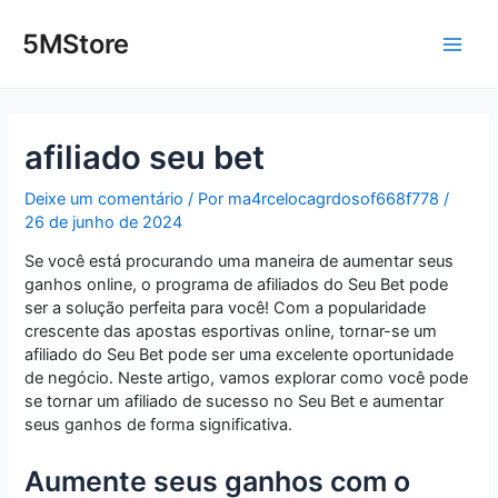
Ir
Post
Main
para
navigation
5MStore
o
Men
conteúdo
afiliado seu bet
Deixe um comentário
/ Por
ma4rcelocagrdosof668f778
/
26 de junho de 2024
Se você está procurando uma maneira de aumentar seus
ganhos online, o programa de afiliados do Seu Bet pode
ser a solução perfeita para você! Com a popularidade
crescente das apostas esportivas online, tornar-se um
afiliado do Seu Bet pode ser uma excelente oportunidade
de negócio. Neste artigo, vamos explorar como você pode
se tornar um afiliado de sucesso no Seu Bet e aumentar
seus ganhos de forma significativa.
Aumente seus ganhos com o