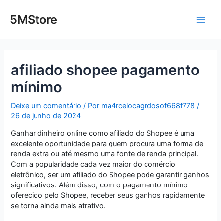
Ir
Post
Main
para
navigation
5MStore
o
Men
conteúdo
afiliado shopee pagamento
mínimo
Deixe um comentário
/ Por
ma4rcelocagrdosof668f778
/
26 de junho de 2024
Ganhar dinheiro online como afiliado do Shopee é uma
excelente oportunidade para quem procura uma forma de
renda extra ou até mesmo uma fonte de renda principal.
Com a popularidade cada vez maior do comércio
eletrônico, ser um afiliado do Shopee pode garantir ganhos
significativos. Além disso, com o pagamento mínimo
oferecido pelo Shopee, receber seus ganhos rapidamente
se torna ainda mais atrativo.