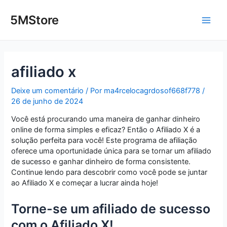
Ir
Post
Main
para
navigation
5MStore
o
Men
conteúdo
afiliado x
Deixe um comentário
/ Por
ma4rcelocagrdosof668f778
/
26 de junho de 2024
Você está procurando uma maneira de ganhar dinheiro
online de forma simples e eficaz? Então o Afiliado X é a
solução perfeita para você! Este programa de afiliação
oferece uma oportunidade única para se tornar um afiliado
de sucesso e ganhar dinheiro de forma consistente.
Continue lendo para descobrir como você pode se juntar
ao Afiliado X e começar a lucrar ainda hoje!
Torne-se um afiliado de sucesso
com o Afiliado X!