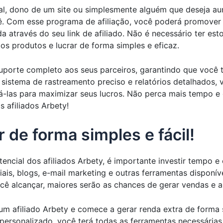
tal, dono de um site ou simplesmente alguém que deseja au
. Com esse programa de afiliação, você poderá promover p
a através do seu link de afiliado. Não é necessário ter es
os produtos e lucrar de forma simples e eficaz.
suporte completo aos seus parceiros, garantindo que você 
sistema de rastreamento preciso e relatórios detalhados,
-las para maximizar seus lucros. Não perca mais tempo e
 afiliados Arbety!
 de forma simples e fácil!
ncial dos afiliados Arbety, é importante investir tempo e 
iais, blogs, e-mail marketing e outras ferramentas dispon
ocê alcançar, maiores serão as chances de gerar vendas e a
um afiliado Arbety e comece a gerar renda extra de forma
personalizado, você terá todas as ferramentas necessária