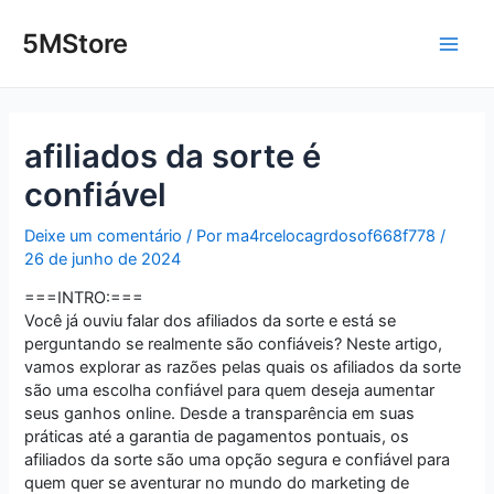
Ir
Post
Main
para
navigation
5MStore
o
Men
conteúdo
afiliados da sorte é
confiável
Deixe um comentário
/ Por
ma4rcelocagrdosof668f778
/
26 de junho de 2024
===INTRO:===
Você já ouviu falar dos afiliados da sorte e está se
perguntando se realmente são confiáveis? Neste artigo,
vamos explorar as razões pelas quais os afiliados da sorte
são uma escolha confiável para quem deseja aumentar
seus ganhos online. Desde a transparência em suas
práticas até a garantia de pagamentos pontuais, os
afiliados da sorte são uma opção segura e confiável para
quem quer se aventurar no mundo do marketing de