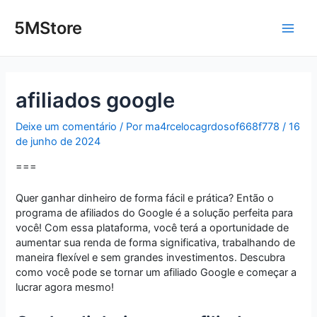
Ir
Post
Main
para
navigation
5MStore
o
Men
conteúdo
afiliados google
Deixe um comentário
/ Por
ma4rcelocagrdosof668f778
/
16
de junho de 2024
===
Quer ganhar dinheiro de forma fácil e prática? Então o
programa de afiliados do Google é a solução perfeita para
você! Com essa plataforma, você terá a oportunidade de
aumentar sua renda de forma significativa, trabalhando de
maneira flexível e sem grandes investimentos. Descubra
como você pode se tornar um afiliado Google e começar a
lucrar agora mesmo!