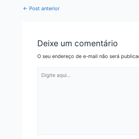
←
Post anterior
Deixe um comentário
O seu endereço de e-mail não será publica
Digite
aqui...