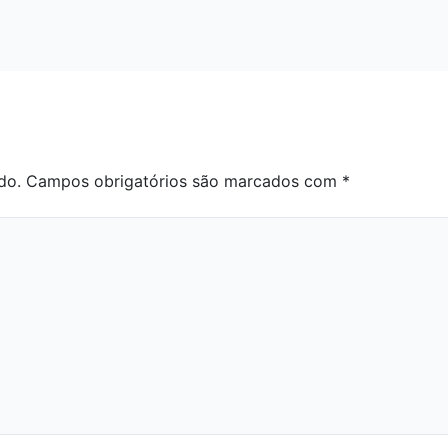
do.
Campos obrigatórios são marcados com
*