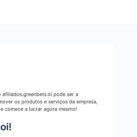
afiliados.greenbets.oi pode ser a
omover os produtos e serviços da empresa,
o e comece a lucrar agora mesmo!
oi!