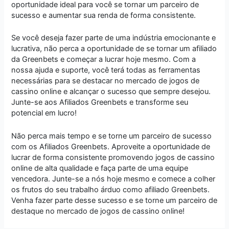
oportunidade ideal para você se tornar um parceiro de
sucesso e aumentar sua renda de forma consistente.
Se você deseja fazer parte de uma indústria emocionante e
lucrativa, não perca a oportunidade de se tornar um afiliado
da Greenbets e começar a lucrar hoje mesmo. Com a
nossa ajuda e suporte, você terá todas as ferramentas
necessárias para se destacar no mercado de jogos de
cassino online e alcançar o sucesso que sempre desejou.
Junte-se aos Afiliados Greenbets e transforme seu
potencial em lucro!
Não perca mais tempo e se torne um parceiro de sucesso
com os Afiliados Greenbets. Aproveite a oportunidade de
lucrar de forma consistente promovendo jogos de cassino
online de alta qualidade e faça parte de uma equipe
vencedora. Junte-se a nós hoje mesmo e comece a colher
os frutos do seu trabalho árduo como afiliado Greenbets.
Venha fazer parte desse sucesso e se torne um parceiro de
destaque no mercado de jogos de cassino online!