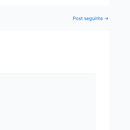
Post seguinte
→