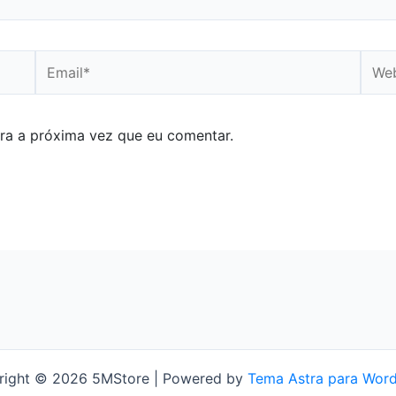
Email*
Webs
ra a próxima vez que eu comentar.
right © 2026 5MStore | Powered by
Tema Astra para Wor