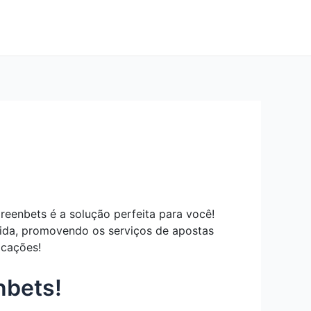
greenbets é a solução perfeita para você!
ápida, promovendo os serviços de apostas
icações!
nbets!