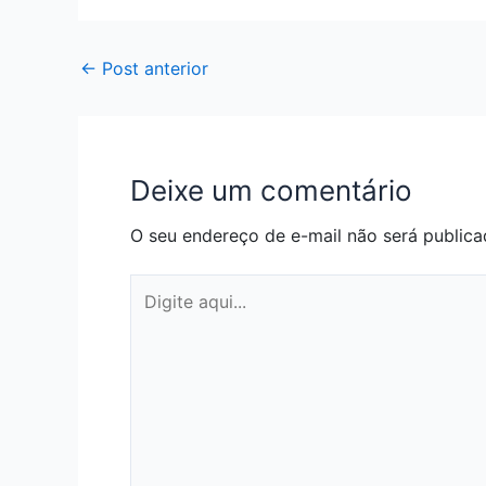
←
Post anterior
Deixe um comentário
O seu endereço de e-mail não será publica
Digite
aqui...