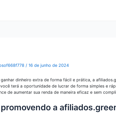
osof668f778
/
16 de junho de 2024
nhar dinheiro extra de forma fácil e prática, a afiliados.
, você terá a oportunidade de lucrar de forma simples e r
ance de aumentar sua renda de maneira eficaz e sem compl
 promovendo a afiliados.gree