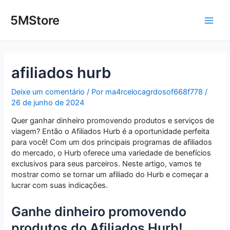
Ir
Post
Main
para
navigation
5MStore
o
Men
conteúdo
afiliados hurb
Deixe um comentário
/ Por
ma4rcelocagrdosof668f778
/
26 de junho de 2024
Quer ganhar dinheiro promovendo produtos e serviços de
viagem? Então o Afiliados Hurb é a oportunidade perfeita
para você! Com um dos principais programas de afiliados
do mercado, o Hurb oferece uma variedade de benefícios
exclusivos para seus parceiros. Neste artigo, vamos te
mostrar como se tornar um afiliado do Hurb e começar a
lucrar com suas indicações.
Ganhe dinheiro promovendo
produtos do Afiliados Hurb!