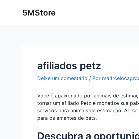
Ir
Post
5MStore
para
navigation
o
conteúdo
afiliados petz
Deixe um comentário
/ Por
ma4rcelocagrd
Você é apaixonado por animais de estimaç
tornar um afiliado Petz e monetize sua pai
serviços para animais de estimação. Ao se
para os amantes de pets.
Descubra a oportunid