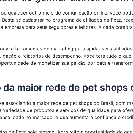
is ou qualquer outro meio de comunicação online, você pode
. Basta se cadastrar no programa de afiliados da Petz, rec
a empresa para seus seguidores e leitores. A cada compra 
ional e ferramentas de marketing para ajudar seus afiliad
lgação e relatórios de desempenho, você terá tudo o que 
oportunidade de monetizar sua paixão por pets e transfor
 da maior rede de pet shops d
 se associando à maior rede de pet shops do Brasil, com mai
 variedade de produtos e serviços de qualidade para ofere
consolidada no mercado, o que aumenta a confiança e cred
iro da Petz hoje mesmo. Aproveite a oportunidade de ganh