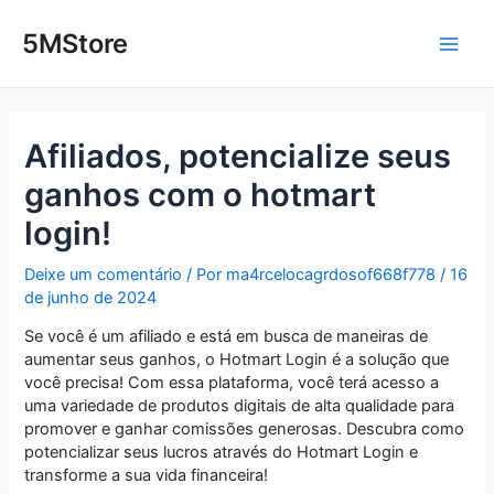
Ir
Post
Main
para
navigation
5MStore
o
Men
conteúdo
Afiliados, potencialize seus
ganhos com o hotmart
login!
Deixe um comentário
/ Por
ma4rcelocagrdosof668f778
/
16
de junho de 2024
Se você é um afiliado e está em busca de maneiras de
aumentar seus ganhos, o Hotmart Login é a solução que
você precisa! Com essa plataforma, você terá acesso a
uma variedade de produtos digitais de alta qualidade para
promover e ganhar comissões generosas. Descubra como
potencializar seus lucros através do Hotmart Login e
transforme a sua vida financeira!