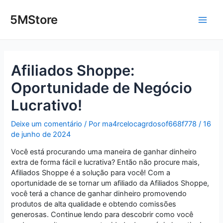
Ir
Post
Main
para
navigation
5MStore
o
Men
conteúdo
Afiliados Shoppe:
Oportunidade de Negócio
Lucrativo!
Deixe um comentário
/ Por
ma4rcelocagrdosof668f778
/
16
de junho de 2024
Você está procurando uma maneira de ganhar dinheiro
extra de forma fácil e lucrativa? Então não procure mais,
Afiliados Shoppe é a solução para você! Com a
oportunidade de se tornar um afiliado da Afiliados Shoppe,
você terá a chance de ganhar dinheiro promovendo
produtos de alta qualidade e obtendo comissões
generosas. Continue lendo para descobrir como você