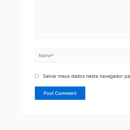
Name*
Salvar meus dados neste navegador pa