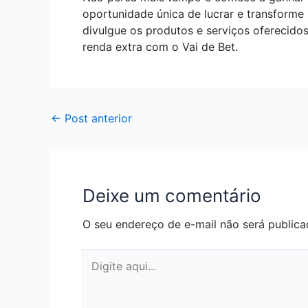
oportunidade única de lucrar e transforme 
divulgue os produtos e serviços oferecid
renda extra com o Vai de Bet.
←
Post anterior
Deixe um comentário
O seu endereço de e-mail não será publica
Digite
aqui...