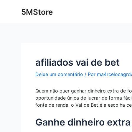
Ir
Post
5MStore
para
navigation
o
conteúdo
afiliados vai de bet
Deixe um comentário
/ Por
ma4rcelocagrd
Quem não quer ganhar dinheiro extra de fo
oportunidade única de lucrar de forma fác
fonte de renda, o Vai de Bet é a escolha ce
Ganhe dinheiro extra 