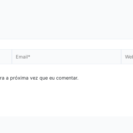
Email*
Webs
ra a próxima vez que eu comentar.