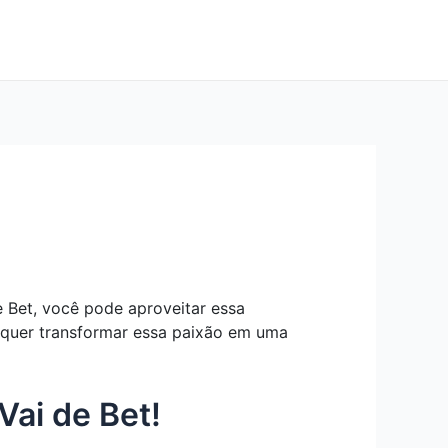
 Bet, você pode aproveitar essa
e quer transformar essa paixão em uma
Vai de Bet!