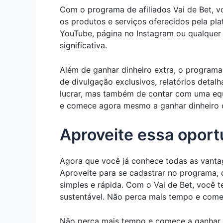
Com o programa de afiliados Vai de Bet, v
os produtos e serviços oferecidos pela pl
YouTube, página no Instagram ou qualquer 
significativa.
Além de ganhar dinheiro extra, o programa
de divulgação exclusivos, relatórios deta
lucrar, mas também de contar com uma equ
e comece agora mesmo a ganhar dinheiro de
Aproveite essa oport
Agora que você já conhece todas as vantag
Aproveite para se cadastrar no programa, 
simples e rápida. Com o Vai de Bet, você 
sustentável. Não perca mais tempo e come
Não perca mais tempo e comece a ganhar di