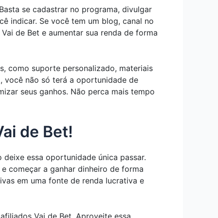
Basta se cadastrar no programa, divulgar
cê indicar. Se você tem um blog, canal no
o Vai de Bet e aumentar sua renda de forma
os, como suporte personalizado, materiais
t, você não só terá a oportunidade de
imizar seus ganhos. Não perca mais tempo
ai de Bet!
o deixe essa oportunidade única passar.
a e começar a ganhar dinheiro de forma
ivas em uma fonte de renda lucrativa e
filiados Vai de Bet. Aproveite essa