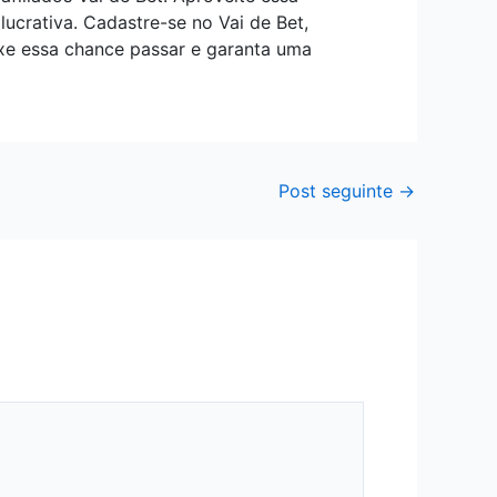
ucrativa. Cadastre-se no Vai de Bet,
ixe essa chance passar e garanta uma
Post seguinte
→