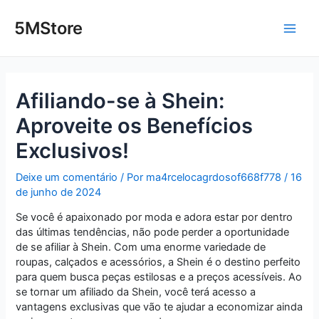
Ir
Post
Main
para
navigation
5MStore
o
Men
conteúdo
Afiliando-se à Shein:
Aproveite os Benefícios
Exclusivos!
Deixe um comentário
/ Por
ma4rcelocagrdosof668f778
/
16
de junho de 2024
Se você é apaixonado por moda e adora estar por dentro
das últimas tendências, não pode perder a oportunidade
de se afiliar à Shein. Com uma enorme variedade de
roupas, calçados e acessórios, a Shein é o destino perfeito
para quem busca peças estilosas e a preços acessíveis. Ao
se tornar um afiliado da Shein, você terá acesso a
vantagens exclusivas que vão te ajudar a economizar ainda