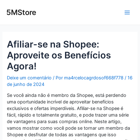
Ir
Post
Main
para
navigation
5MStore
o
Men
conteúdo
Afiliar-se na Shopee:
Aproveite os Benefícios
Agora!
Deixe um comentário
/ Por
ma4rcelocagrdosof668f778
/
16
de junho de 2024
Se você ainda não é membro da Shopee, está perdendo
uma oportunidade incrível de aproveitar benefícios
exclusivos e ofertas imperdíveis. Afiliar-se na Shopee é
fácil, rápido e totalmente gratuito, e pode trazer uma série
de vantagens para suas compras online. Neste artigo,
vamos mostrar como você pode se tornar um membro da
Shopee e desfrutar de todas as vantagens que isso