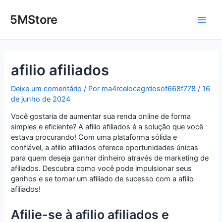
Ir
Post
Main
para
navigation
5MStore
o
Men
conteúdo
afilio afiliados
Deixe um comentário
/ Por
ma4rcelocagrdosof668f778
/
16
de junho de 2024
Você gostaria de aumentar sua renda online de forma
simples e eficiente? A afilio afiliados é a solução que você
estava procurando! Com uma plataforma sólida e
confiável, a afilio afiliados oferece oportunidades únicas
para quem deseja ganhar dinheiro através de marketing de
afiliados. Descubra como você pode impulsionar seus
ganhos e se tornar um afiliado de sucesso com a afilio
afiliados!
Afilie-se à afilio afiliados e