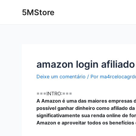
Ir
Post
5MStore
para
navigation
o
conteúdo
amazon login afiliado
Deixe um comentário
/ Por
ma4rcelocagrd
===INTRO:===
A Amazon é uma das maiores empresas do
possível ganhar dinheiro como afiliado d
significativamente sua renda online de fo
Amazon e aproveitar todos os benefícios