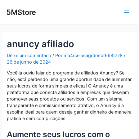
Ir
Post
Main
para
navigation
5MStore
o
Men
conteúdo
anuncy afiliado
Deixe um comentário
/ Por
ma4rcelocagrdosof668f778
/
26 de junho de 2024
Você já ouviu falar do programa de afiliados Anuncy? Se
não, está perdendo uma grande oportunidade de aumentar
seus lucros de forma simples e eficaz! O Anuncy é uma
plataforma que conecta afiliados a empresas que desejam
promover seus produtos ou serviços. Com um sistema
transparente e comissionamento atrativo, o Anuncy é a
escolha ideal para quem deseja ganhar dinheiro de maneira
prática e sem complicações.
Aumente seus lucros com o