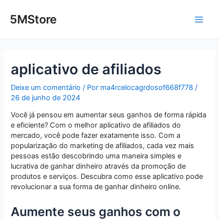
Ir
Post
Main
para
navigation
5MStore
o
Men
conteúdo
aplicativo de afiliados
Deixe um comentário
/ Por
ma4rcelocagrdosof668f778
/
26 de junho de 2024
Você já pensou em aumentar seus ganhos de forma rápida
e eficiente? Com o melhor aplicativo de afiliados do
mercado, você pode fazer exatamente isso. Com a
popularização do marketing de afiliados, cada vez mais
pessoas estão descobrindo uma maneira simples e
lucrativa de ganhar dinheiro através da promoção de
produtos e serviços. Descubra como esse aplicativo pode
revolucionar a sua forma de ganhar dinheiro online.
Aumente seus ganhos com o