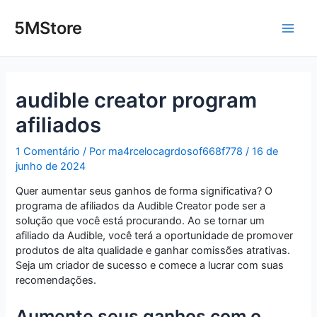
Ir
Post
Main
para
navigation
5MStore
o
Men
conteúdo
audible creator program
afiliados
1 Comentário
/ Por
ma4rcelocagrdosof668f778
/
16 de
junho de 2024
Quer aumentar seus ganhos de forma significativa? O
programa de afiliados da Audible Creator pode ser a
solução que você está procurando. Ao se tornar um
afiliado da Audible, você terá a oportunidade de promover
produtos de alta qualidade e ganhar comissões atrativas.
Seja um criador de sucesso e comece a lucrar com suas
recomendações.
Aumente seus ganhos com o