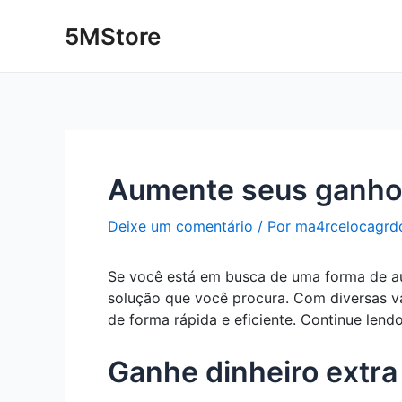
Ir
Post
5MStore
para
navigation
o
conteúdo
Aumente seus ganhos
Deixe um comentário
/ Por
ma4rcelocagrd
Se você está em busca de uma forma de au
solução que você procura. Com diversas va
de forma rápida e eficiente. Continue len
Ganhe dinheiro extra