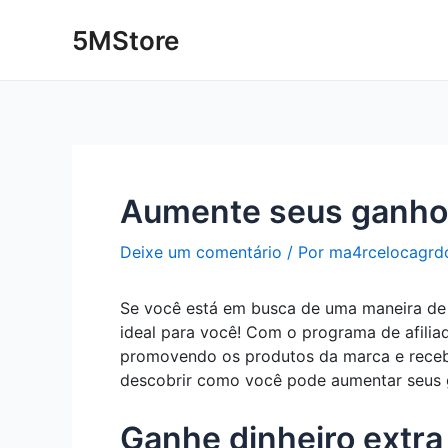
Ir
Post
5MStore
para
navigation
o
conteúdo
Aumente seus ganhos
Deixe um comentário
/ Por
ma4rcelocagrd
Se você está em busca de uma maneira de a
ideal para você! Com o programa de afiliad
promovendo os produtos da marca e recebe
descobrir como você pode aumentar seus g
Ganhe dinheiro extra