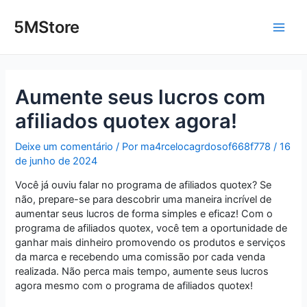
Ir
Post
Main
para
navigation
5MStore
o
Men
conteúdo
Aumente seus lucros com
afiliados quotex agora!
Deixe um comentário
/ Por
ma4rcelocagrdosof668f778
/
16
de junho de 2024
Você já ouviu falar no programa de afiliados quotex? Se
não, prepare-se para descobrir uma maneira incrível de
aumentar seus lucros de forma simples e eficaz! Com o
programa de afiliados quotex, você tem a oportunidade de
ganhar mais dinheiro promovendo os produtos e serviços
da marca e recebendo uma comissão por cada venda
realizada. Não perca mais tempo, aumente seus lucros
agora mesmo com o programa de afiliados quotex!