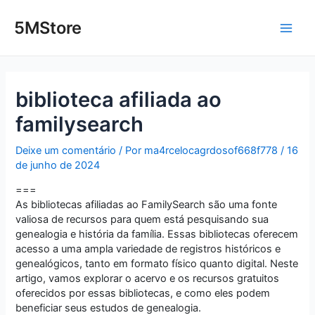
Ir
Post
Main
para
navigation
5MStore
o
Men
conteúdo
biblioteca afiliada ao
familysearch
Deixe um comentário
/ Por
ma4rcelocagrdosof668f778
/
16
de junho de 2024
===
As bibliotecas afiliadas ao FamilySearch são uma fonte
valiosa de recursos para quem está pesquisando sua
genealogia e história da família. Essas bibliotecas oferecem
acesso a uma ampla variedade de registros históricos e
genealógicos, tanto em formato físico quanto digital. Neste
artigo, vamos explorar o acervo e os recursos gratuitos
oferecidos por essas bibliotecas, e como eles podem
beneficiar seus estudos de genealogia.