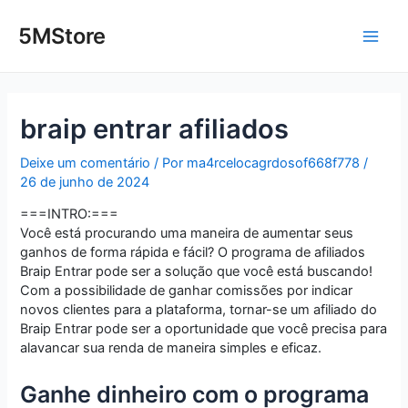
Ir
Post
Main
para
navigation
5MStore
o
Men
conteúdo
braip entrar afiliados
Deixe um comentário
/ Por
ma4rcelocagrdosof668f778
/
26 de junho de 2024
===INTRO:===
Você está procurando uma maneira de aumentar seus
ganhos de forma rápida e fácil? O programa de afiliados
Braip Entrar pode ser a solução que você está buscando!
Com a possibilidade de ganhar comissões por indicar
novos clientes para a plataforma, tornar-se um afiliado do
Braip Entrar pode ser a oportunidade que você precisa para
alavancar sua renda de maneira simples e eficaz.
Ganhe dinheiro com o programa